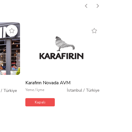
Karafırın Novada AVM
Karafırın Ni
Yeme / İçme
İstanbul
/
Türkiye
Yeme / İçme
/
Türkiye
Kapalı
Kapalı