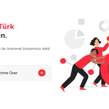
Türk
in.
zi de önererek bünyemize dahil
letme Öner