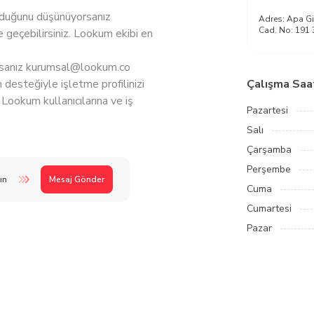
 olduğunu düşünüyorsanız
Adres:
Apa Gi
Cad. No: 191 
 geçebilirsiniz. Lookum ekibi en
rsanız
kurumsal@lookum.co
 desteğiyle işletme profilinizi
Çalışma Saat
Lookum kullanıcılarına ve iş
Pazartesi
Salı
Çarşamba
Perşembe
ın
Mesaj Gönder
Cuma
Cumartesi
Pazar