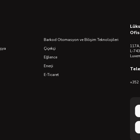
Lük
Ofis
Barkod Otomasyon ve Bilişim Teknolojileri
117A,
Eşya
Çiçekçi
L-743
Luxe
Eğlence
Enerji
Tel
E-Ticaret
+352 