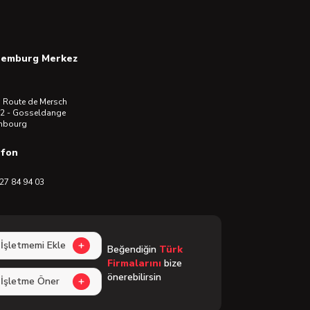
semburg Merkez
 Route de Mersch
2 - Gosseldange
mbourg
efon
27 84 94 03
İşletmemi Ekle
Beğendiğin
Türk
Firmalarını
bize
önerebilirsin
İşletme Öner