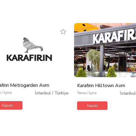
afırın Metrogarden Avm
Karafırın Hilltown Avm
 / İçme
İstanbul
/
Türkiye
Yeme / İçme
İstanbul
Kapalı
Kapalı