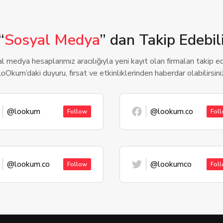
“
Sosyal Medya
” dan Takip Edebili
l medya hesaplarımız aracılığıyla yeni kayıt olan firmaları takip ede
oOkum’daki duyuru, fırsat ve etkinliklerinden haberdar olabilirsini
@lookum
@lookum.co
Follow
Fol
@lookum.co
@lookumco
Follow
Fol