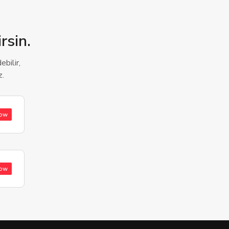
rsin.
bilir,
z.
low
low