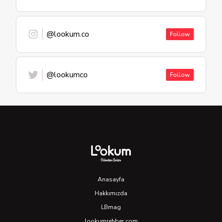
@lookum.co
Follow
@lookumco
Follow
Anasayfa
Hakkımızda
LBmag
lookumrehber.com