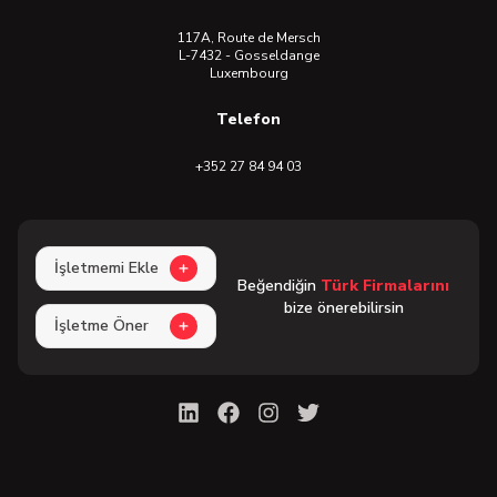
117A, Route de Mersch
L-7432 - Gosseldange
Luxembourg
Telefon
+352 27 84 94 03
İşletmemi Ekle
Beğendiğin
Türk Firmalarını
bize önerebilirsin
İşletme Öner