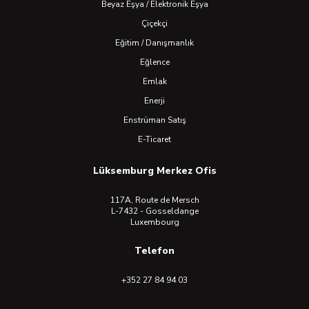
Beyaz Eşya / Elektronik Eşya
Çiçekçi
Eğitim / Danışmanlık
Eğlence
Emlak
Enerji
Enstrüman Satış
E-Ticaret
Lüksemburg Merkez Ofis
117A, Route de Mersch
L-7432 - Gosseldange
Luxembourg
Telefon
+352 27 84 94 03