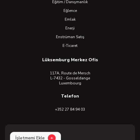
Eğitim / Danışmanlık
Eğlence
Emlak
Enerji
Enstrüman Satış
E-Ticaret
Lüksemburg Merkez Ofis
117A, Route de Mersch
L-7432 - Gosseldange
Luxembourg
Telefon
+352 27 84 94 03
İşletmemi Ekle