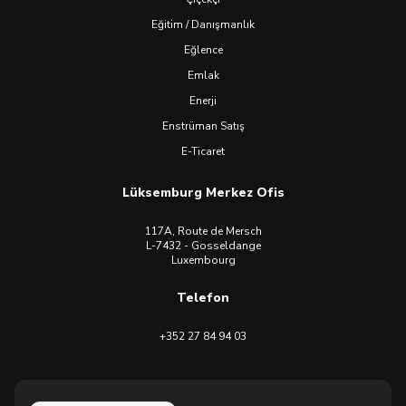
Eğitim / Danışmanlık
Eğlence
Emlak
Enerji
Enstrüman Satış
E-Ticaret
Lüksemburg Merkez Ofis
117A, Route de Mersch
L-7432 - Gosseldange
Luxembourg
Telefon
+352 27 84 94 03