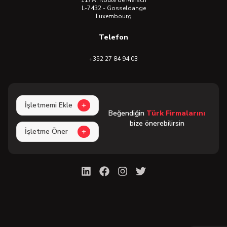
117A, Route de Mersch
L-7432 - Gosseldange
Luxembourg
Telefon
+352 27 84 94 03
İşletmemi Ekle
Beğendiğin
Türk Firmalarını
bize önerebilirsin
İşletme Öner