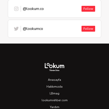
@lookum.co
Follow
@lookumco
Follow
Anasayfa
Hakkımızda
LBmag
lookumrehber.com
Yardım