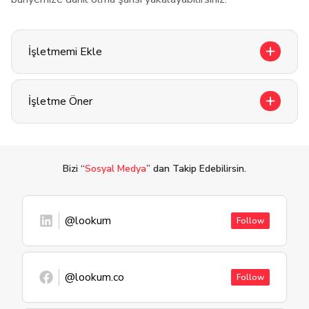
İşletmemi Ekle
İşletme Öner
Bizi “
Sosyal Medya
” dan Takip Edebilirsin.
@lookum
Follow
@lookum.co
Follow