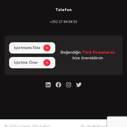
Telefon
+352 27 84 94 03
İşletmemi Ekle
Beğendiğin
Türk Firmalarını
bize önerebilirsin
İşletme Öner
©
2026
Lookum, Tüm hakları
Bu site NextLua tarafından