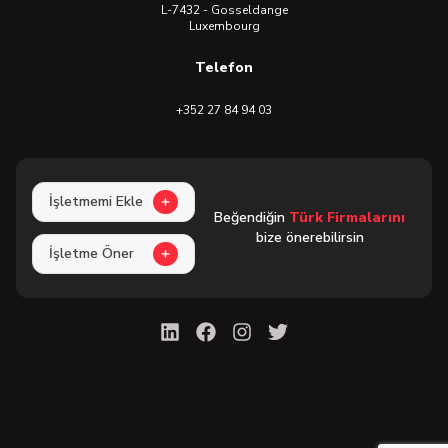
L-7432 - Gosseldange
Luxembourg
Telefon
+352 27 84 94 03
İşletmemi Ekle
Beğendiğin
Türk Firmalarını
bize önerebilirsin
İşletme Öner