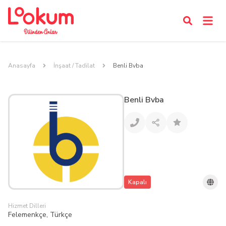
Anasayfa
İnşaat / Tadilat
Benli Bvba
Benli Bvba
Kapalı
Hizmet Dilleri
Felemenkçe, Türkçe