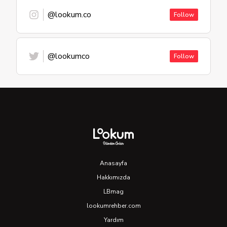
@lookum.co
Follow
@lookumco
Follow
Anasayfa
Hakkımızda
LBmag
lookumrehber.com
Yardım