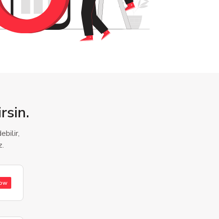
rsin.
bilir,
z.
low