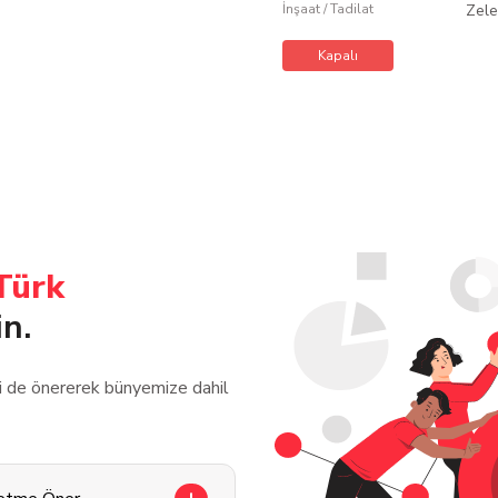
İnşaat / Tadilat
Zele
Kapalı
Türk
in.
zi de önererek bünyemize dahil