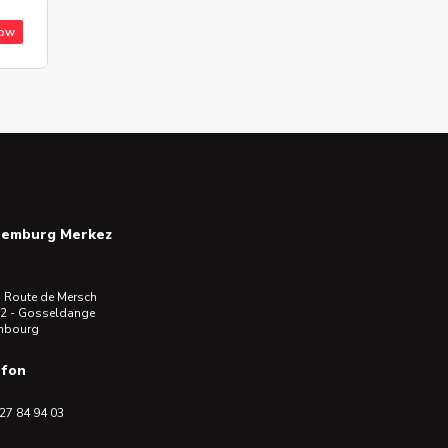
low
semburg Merkez
 Route de Mersch
2 - Gosseldange
mbourg
efon
27 84 94 03