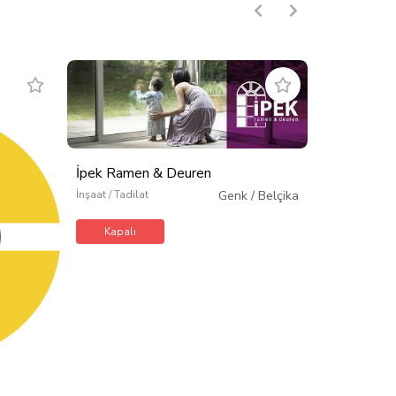
İpek Ramen & Deuren
İnşaat / Tadilat
Genk
/
Belçika
Kapalı
Kalkuz Ram
İnşaat / Tadilat
Kapalı