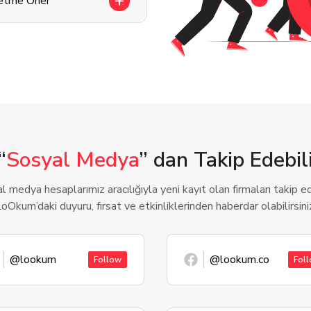
letme Öner
“
Sosyal Medya
” dan Takip Edebili
l medya hesaplarımız aracılığıyla yeni kayıt olan firmaları takip ede
oOkum’daki duyuru, fırsat ve etkinliklerinden haberdar olabilirsini
@lookum
@lookum.co
Follow
Fol