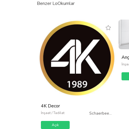
Benzer LoOkumlar
Ang
İnşaa
4K Decor
İnşaat / Tadilat
Schaerbeek
/
Belçika
Açık