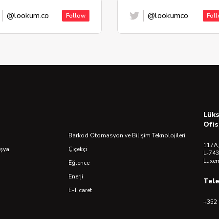
@lookum.co
@lookumco
Follow
Fol
Lük
Ofis
Barkod Otomasyon ve Bilişim Teknolojileri
117A,
Eşya
Çiçekçi
L-743
Luxe
Eğlence
Enerji
Tel
E-Ticaret
+352 