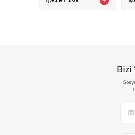
İşletmemi Ekle
İş
Bizi 
Sosya
L