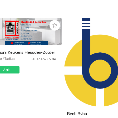
ora Keukens Heusden-Zolder
t / Tadilat
Heusden-Zolder
/
Belçika
Açık
Benli Bvba