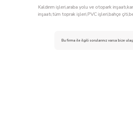
Kaldırım işleri,araba yolu ve otopark inşaatı,kan
inşaatı,tüm toprak işleri,PVC işleri,bahçe çiti,be
Bu firma ile ilgili sorularınız varsa bize ulaş