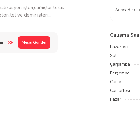
alizasyon işleri,sarnıçlar,teras
Adres:
Rinkho
ton,tel ve demir işleri...
Çalışma Saat
ın
Mesaj Gönder
Pazartesi
Salı
Çarşamba
Perşembe
Cuma
Cumartesi
Pazar