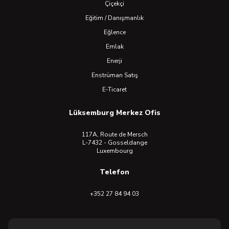
Çiçekçi
Eğitim / Danışmanlık
Eğlence
Emlak
Enerji
Enstrüman Satış
E-Ticaret
Lüksemburg Merkez Ofis
117A, Route de Mersch
L-7432 - Gosseldange
Luxembourg
Telefon
+352 27 84 94 03