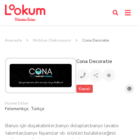
Anasayfa
Mobilya / Dekorasyon
Cona Decoratie
Cona Decoratie
Kapalı
Hizmet Dilleri
Felemenkçe, Türkçe
Banyo için duşakabinler,banyo dolapları,banyo lavabo
takımları,banyo fayanslar vb. ürünleri bulabileceğiniz