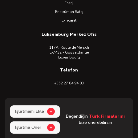
Enerji
Enstrüman Satış
E-Ticaret
Lüksemburg Merkez Ofis
117A, Route de Mersch
L-7432 - Gosseldange
Luxembourg
Telefon
+352 27 84 94 03
İşletmemi Ekle
Beğendiğin
Türk Firmalarını
bize önerebilirsin
İşletme Öner