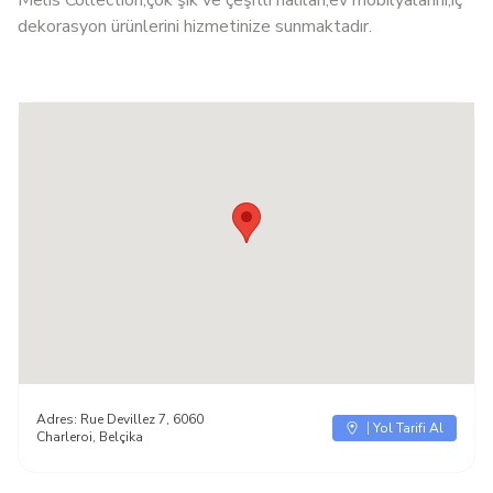
Melis Collection,çok şık ve çeşitli halıları,ev mobilyalarını,iç
dekorasyon ürünlerini hizmetinize sunmaktadır.
Adres:
Rue Devillez 7, 6060
Yol Tarifi Al
Charleroi, Belçika