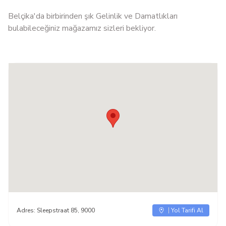
Belçika'da birbirinden şık Gelinlik ve Damatlıkları
bulabileceğiniz mağazamız sizleri bekliyor.
Adres:
Sleepstraat 85, 9000
Yol Tarifi Al