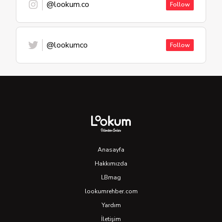
@lookum.co
Follow
@lookumco
Follow
Anasayfa
Hakkımızda
LBmag
lookumrehber.com
Yardım
İletişim