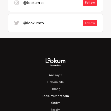
@lookum.co
Follow
@lookumco
Follow
Anasayfa
Hakkımızda
LBmag
lookumrehber.com
Yardım
İletişim