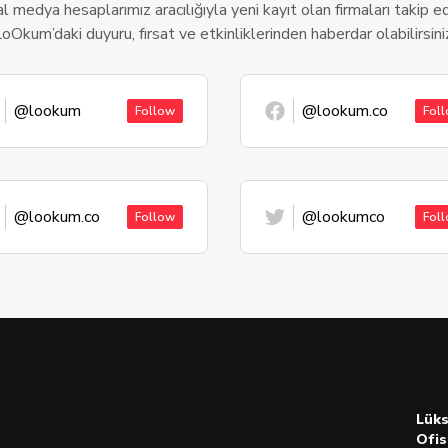
l medya hesaplarımız aracılığıyla yeni kayıt olan firmaları takip ede
oOkum’daki duyuru, fırsat ve etkinliklerinden haberdar olabilirsini
@lookum
@lookum.co
Follow
Fol
@lookum.co
@lookumco
Follow
Fol
Lük
Ofis