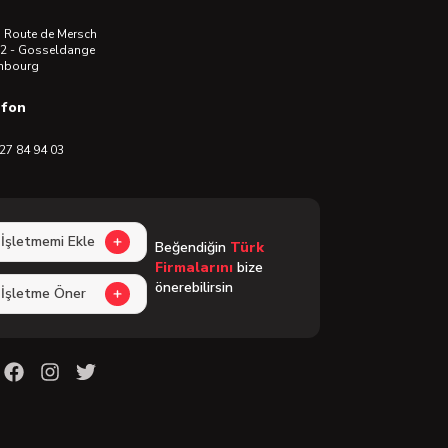
 Route de Mersch
2 - Gosseldange
mbourg
efon
27 84 94 03
İşletmemi Ekle
Beğendiğin
Türk
Firmalarını
bize
önerebilirsin
İşletme Öner