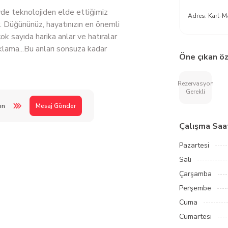
de teknolojiden elde ettiğimiz
Adres:
Karl-M
r. Düğününüz, hayatınızın en önemli
ok sayıda harika anlar ve hatıralar
aklama...Bu anları sonsuza kadar
Öne çıkan öz
Rezervasyon
Gerekli
ın
Mesaj Gönder
Çalışma Saat
Pazartesi
Salı
Çarşamba
Perşembe
Cuma
Cumartesi