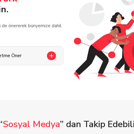
in.
zi de önererek bünyemize dahil
letme Öner
“
Sosyal Medya
” dan Takip Edebili