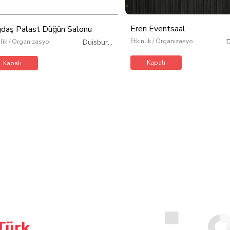
Eren Eventsaal
daş Palast Düğün Salonu
Etkinlik / Organizasyon
nlik / Organizasyon
Duisburg
/
Almanya
Kapalı
Kapalı
Türk