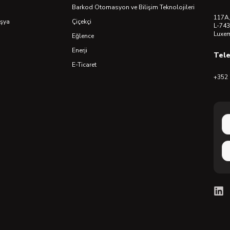
Barkod Otomasyon ve Bilişim Teknolojileri
117A,
Eşya
Çiçekçi
L-743
Luxe
Eğlence
Enerji
Tel
E-Ticaret
+352 