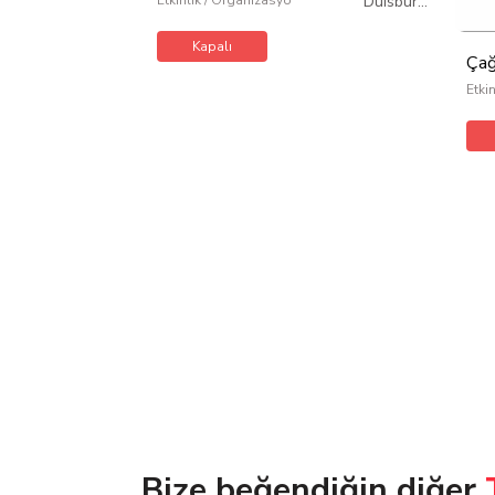
Etkinlik / Organizasyon
Duisburg
/
Almanya
Kapalı
Çağ
Etki
Bize beğendiğin diğer