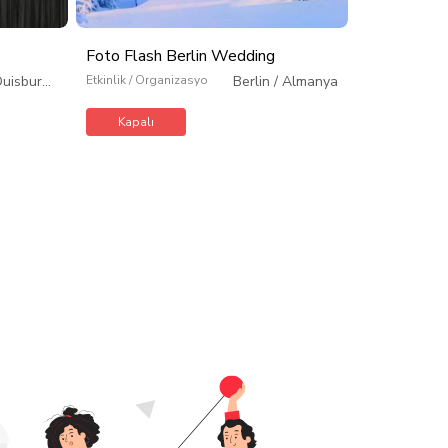
Foto Flash Berlin Wedding
Foto Selçu
Duisburg
/
Etkinlik / Organizasyon
Berlin
/
Almanya
Etkinlik / Org
Almanya
Kapalı
Kapalı