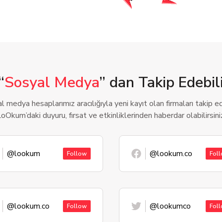
“
Sosyal Medya
” dan Takip Edebili
l medya hesaplarımız aracılığıyla yeni kayıt olan firmaları takip ede
oOkum’daki duyuru, fırsat ve etkinliklerinden haberdar olabilirsini
@lookum
@lookum.co
Follow
Fol
@lookum.co
@lookumco
Follow
Fol