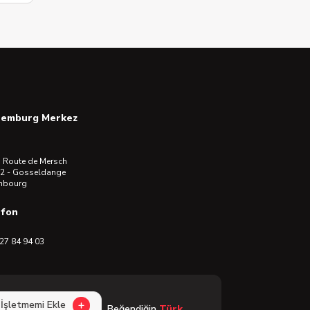
semburg Merkez
 Route de Mersch
2 - Gosseldange
mbourg
efon
27 84 94 03
İşletmemi Ekle
Beğendiğin
Türk