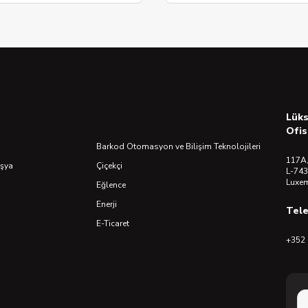
Lük
Ofis
Barkod Otomasyon ve Bilişim Teknolojileri
117A,
Eşya
Çiçekçi
L-743
Luxe
Eğlence
Enerji
Tel
E-Ticaret
+352 