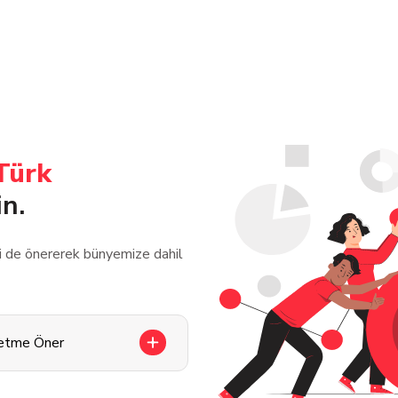
Türk
in.
zi de önererek bünyemize dahil
letme Öner