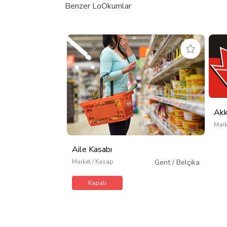
Benzer LoOkumlar
Akk
Mark
Aile Kasabı
Market / Kasap
Gent
/
Belçika
Kapalı