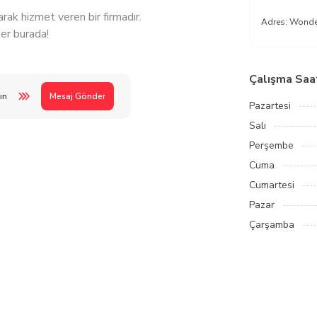
ak hizmet veren bir firmadır.
Adres:
Wondel
ler burada!
Çalışma Saat
ın
Mesaj Gönder
Pazartesi
Salı
Perşembe
Cuma
Cumartesi
Pazar
Çarşamba