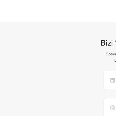
Bizi 
Sosya
L