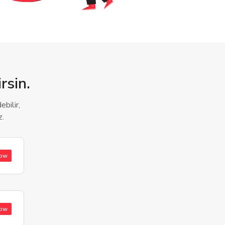
rsin.
bilir,
z.
low
low