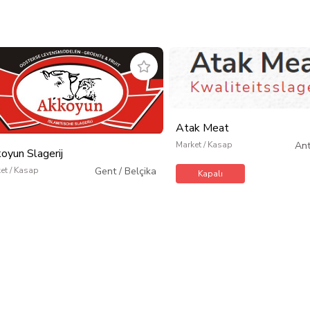
Atak Meat
Market / Kasap
An
oyun Slagerij
et / Kasap
Gent
/
Belçika
Kapalı