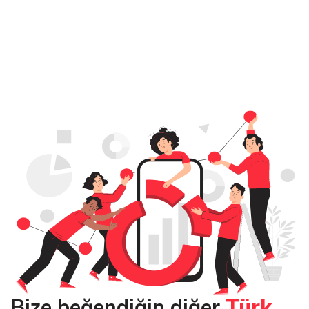
Bize beğendiğin diğer
Türk