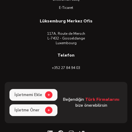
E-Ticaret
Lüksemburg Merkez Ofis
117A, Route de Mersch
L-7432 - Gosseldange
Luxembourg
Telefon
+352 27 84 94 03
İşletmemi Ekle
Beğendiğin
Türk Firmalarını
bize önerebilirsin
İşletme Öner