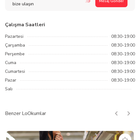
Mesaj Gönder
bize ulaşın
Çalışma Saatleri
Pazartesi
08:30-19:00
Çarşamba
08:30-19:00
Perşembe
08:30-19:00
Cuma
08:30-19:00
Cumartesi
08:30-19:00
Pazar
08:30-19:00
Salı
Benzer LoOkumlar