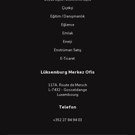
Çiçekçi
Eğitim / Danışmanlık
Eğlence
Emlak
Enerji
Enstrüman Satış
E-Ticaret
Lüksemburg Merkez Ofis
117A, Route de Mersch
L-7432 - Gosseldange
Luxembourg
Telefon
+352 27 84 94 03