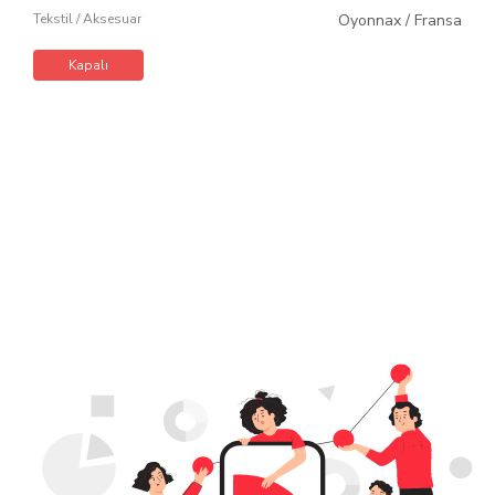
Tekstil / Aksesuar
Oyonnax
/
Fransa
Kapalı