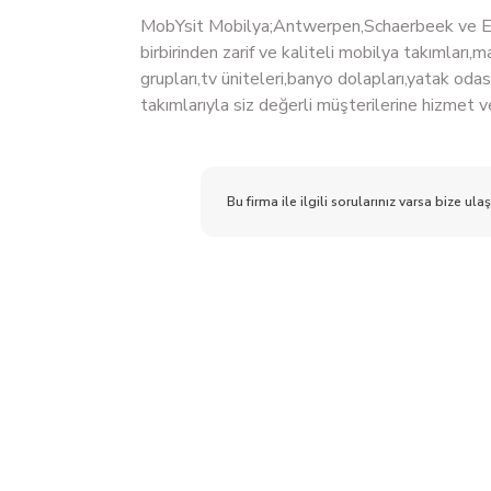
MobYsit Mobilya;Antwerpen,Schaerbeek ve E
birbirinden zarif ve kaliteli mobilya takımları
grupları,tv üniteleri,banyo dolapları,yatak oda
takımlarıyla siz değerli müşterilerine hizmet 
Bu firma ile ilgili sorularınız varsa bize ulaş