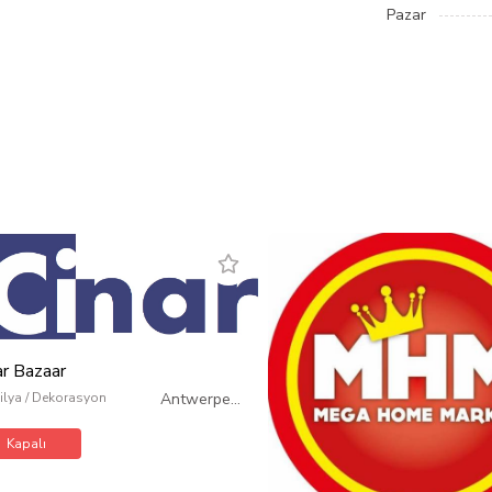
Pazar
ar Bazaar
lya / Dekorasyon
Antwerpen
/
Belçika
Kapalı