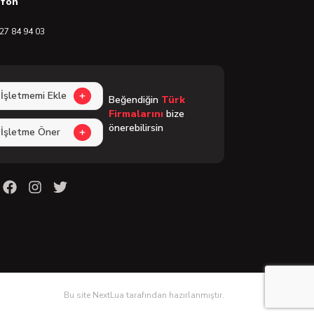
efon
27 84 94 03
İşletmemi Ekle
Beğendiğin
Türk
Firmalarını
bize
önerebilirsin
İşletme Öner
Bu site NextLua tarafından hazırlanmıştır.