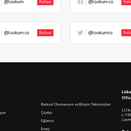
@lookum
@lookum.co
Follow
Fol
@lookum.co
@lookumco
Follow
Fol
Lük
Ofis
Barkod Otomasyon ve Bilişim Teknolojileri
117A,
Eşya
Çiçekçi
L-743
Luxe
Eğlence
Enerji