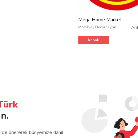
Mega Home Market
Mobilya / Dekorasyon
An
Kapalı
Türk
in.
zi de önererek bünyemize dahil