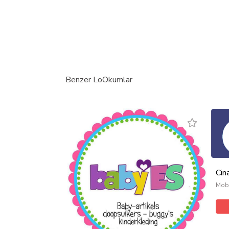
Benzer LoOkumlar
Cin
Mobi