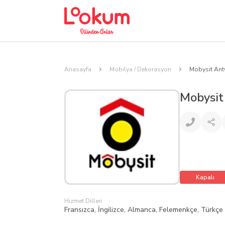
Anasayfa
Mobilya / Dekorasyon
Mobysit An
Mobysit
Kapalı
Hizmet Dilleri
Fransızca, İngilizce, Almanca, Felemenkçe, Türkçe