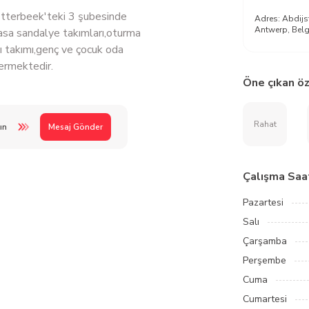
tterbeek'teki 3 şubesinde
Adres:
Abdijs
Antwerp, Bel
,masa sandalye takımları,oturma
sı takımı,genç ve çocuk oda
vermektedir.
Öne çıkan öz
Rahat
ın
Mesaj Gönder
Çalışma Saat
Pazartesi
Salı
Çarşamba
Perşembe
Cuma
Cumartesi