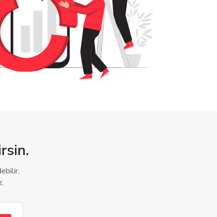
rsin.
bilir,
z.