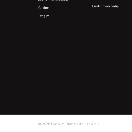
Enstrüman Satış
Yardım
İletişim
©
2026
Lookum, Tüm hakları saklıdır.