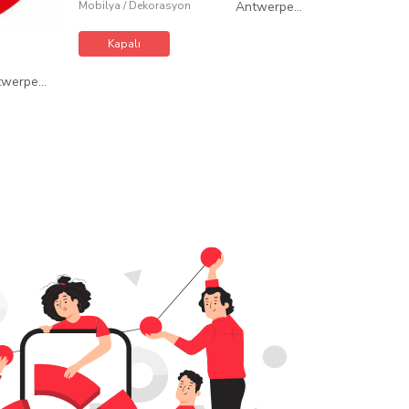
Mobilya / Dekorasyon
Antwerpen
/
Belçika
Kapalı
twerpen
/
Belçika