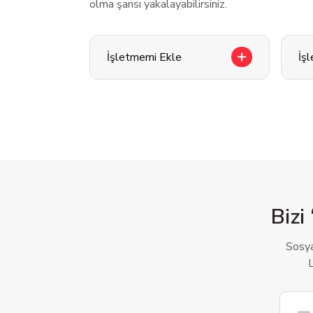
olma şansı yakalayabilirsiniz.
İşletmemi Ekle
İş
Bizi 
Sosya
L