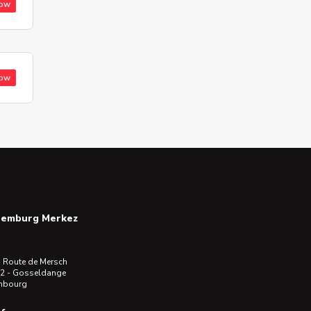
low
low
semburg Merkez
 Route de Mersch
2 - Gosseldange
mbourg