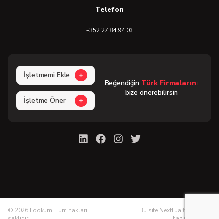
Telefon
+352 27 84 94 03
İşletmemi Ekle
Beğendiğin
Türk Firmalarını
bize önerebilirsin
İşletme Öner
©
2026
Lookum, Tüm hakları
Bu site NextLua tarafından
saklıdır.
hazırlanmıştır.