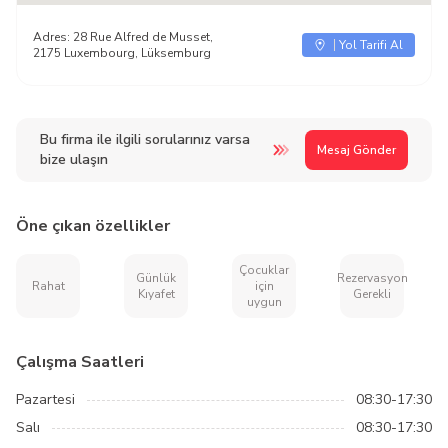
Adres:
28 Rue Alfred de Musset,
Yol Tarifi Al
2175 Luxembourg, Lüksemburg
Bu firma ile ilgili sorularınız varsa
Mesaj Gönder
bize ulaşın
Öne çıkan özellikler
Çocuklar
Günlük
Rezervasyon
Rahat
için
Kıyafet
Gerekli
uygun
Çalışma Saatleri
Pazartesi
08:30-17:30
Salı
08:30-17:30