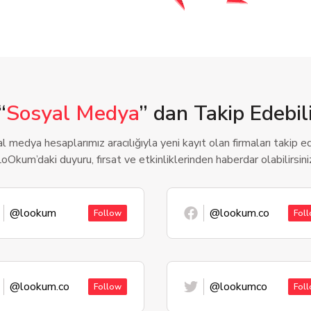
“
Sosyal Medya
” dan Takip Edebili
l medya hesaplarımız aracılığıyla yeni kayıt olan firmaları takip ede
oOkum’daki duyuru, fırsat ve etkinliklerinden haberdar olabilirsini
@lookum
@lookum.co
Follow
Fol
@lookum.co
@lookumco
Follow
Fol