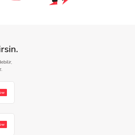
rsin.
bilir,
z.
low
low