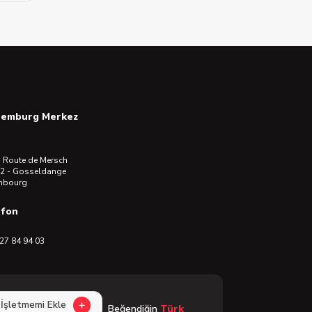
semburg Merkez
 Route de Mersch
2 - Gosseldange
mbourg
efon
27 84 94 03
İşletmemi Ekle
Beğendiğin
Türk