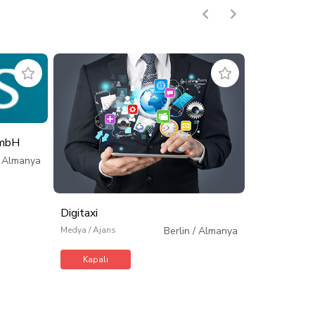
GmbH
Grafik & W
/
Almanya
Medya / Ajans
Kapalı
Digitaxi
Medya / Ajans
Berlin
/
Almanya
Kapalı