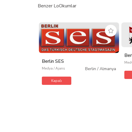
Benzer LoOkumlar
Ber
Berlin SES
Medy
Medya / Ajans
Berlin
/
Almanya
Kapalı