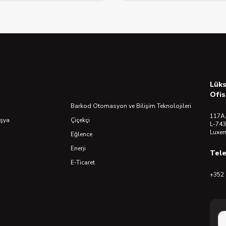
Lük
Ofis
Barkod Otomasyon ve Bilişim Teknolojileri
117A,
Eşya
Çiçekçi
L-743
Luxe
Eğlence
Enerji
Tel
E-Ticaret
+352 