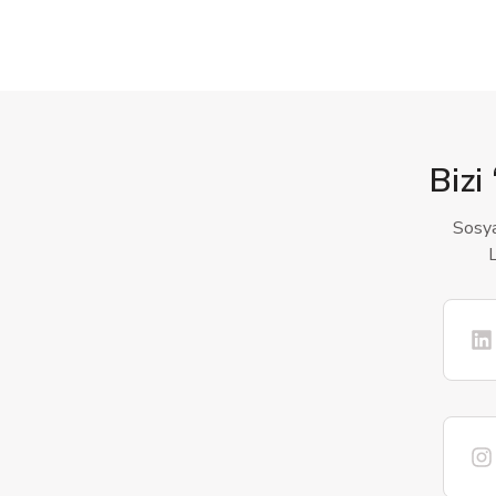
Bizi 
Sosya
L