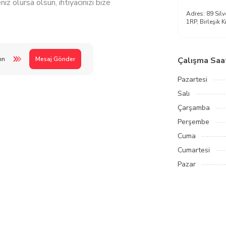
z olursa olsun, ihtiyacınızı bize
Adres:
89 Sil
1RP, Birleşik K
ın
Mesaj Gönder
Çalışma Saat
Pazartesi
Salı
Çarşamba
Perşembe
Cuma
Cumartesi
Pazar