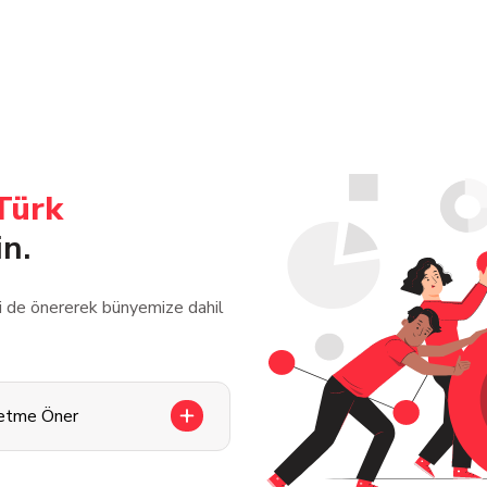
Türk
in.
zi de önererek bünyemize dahil
letme Öner