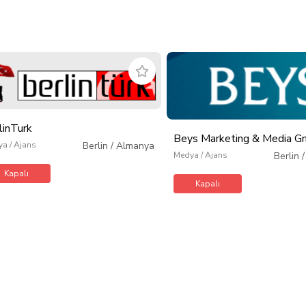
linTurk
Beys Marketing & Media 
a / Ajans
Berlin
/
Almanya
Medya / Ajans
Berlin
Kapalı
Kapalı