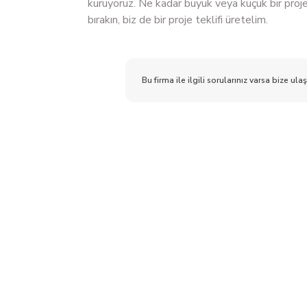
kuruyoruz. Ne kadar büyük veya küçük bir projeni
bırakın, biz de bir proje teklifi üretelim.
Bu firma ile ilgili sorularınız varsa bize ulaş