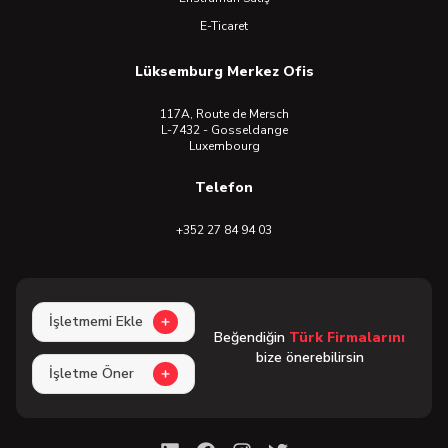
E-Ticaret
Lüksemburg Merkez Ofis
117A, Route de Mersch
L-7432 - Gosseldange
Luxembourg
Telefon
+352 27 84 94 03
İşletmemi Ekle
Beğendiğin
Türk Firmalarını
bize önerebilirsin
İşletme Öner