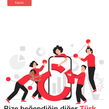
Kapalı
Bize beğendiğin diğer
Türk