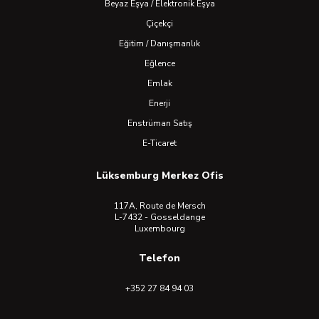
Beyaz Eşya / Elektronik Eşya
Çiçekçi
Eğitim / Danışmanlık
Eğlence
Emlak
Enerji
Enstrüman Satış
E-Ticaret
Lüksemburg Merkez Ofis
117A, Route de Mersch
L-7432 - Gosseldange
Luxembourg
Telefon
+352 27 84 94 03