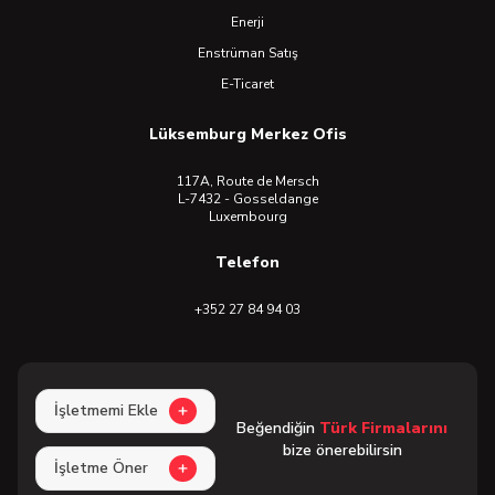
Enerji
Enstrüman Satış
E-Ticaret
Lüksemburg Merkez Ofis
117A, Route de Mersch
L-7432 - Gosseldange
Luxembourg
Telefon
+352 27 84 94 03
İşletmemi Ekle
Beğendiğin
Türk Firmalarını
bize önerebilirsin
İşletme Öner