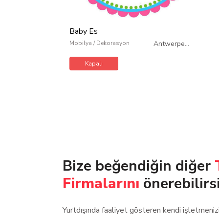
Baby Es
Mobilya / Dekorasyon
Antwerpen
/
Belçika
Kapalı
Bize beğendiğin diğer
Firmalarını
önerebilirs
Yurtdışında faaliyet gösteren kendi işletmeni