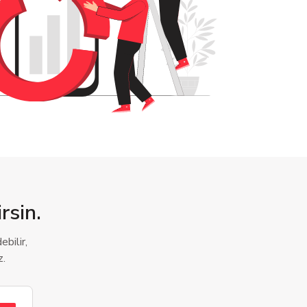
rsin.
bilir,
z.