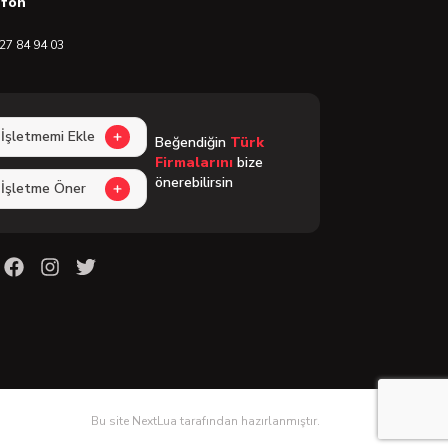
efon
27 84 94 03
İşletmemi Ekle
Beğendiğin
Türk
Firmalarını
bize
önerebilirsin
İşletme Öner
Bu site NextLua tarafından hazırlanmıştır.