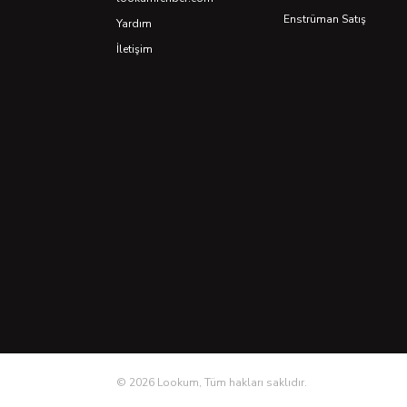
Enstrüman Satış
Yardım
İletişim
©
2026
Lookum, Tüm hakları saklıdır.