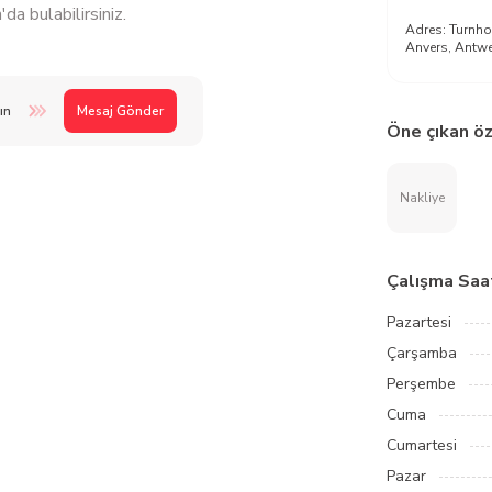
a bulabilirsiniz.
Adres:
Turnho
Anvers, Antwe
ın
Mesaj Gönder
Öne çıkan öz
Nakliye
Çalışma Saat
Pazartesi
Çarşamba
Perşembe
Cuma
Cumartesi
Pazar