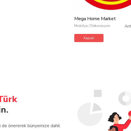
Mega Home Market
Mobilya / Dekorasyon
An
Kapalı
Türk
in.
zi de önererek bünyemize dahil