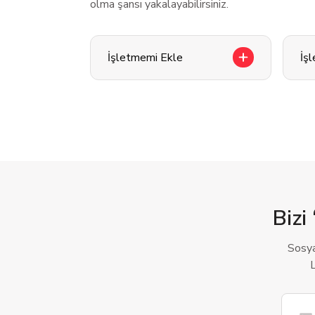
olma şansı yakalayabilirsiniz.
İşletmemi Ekle
İş
Bizi 
Sosya
L