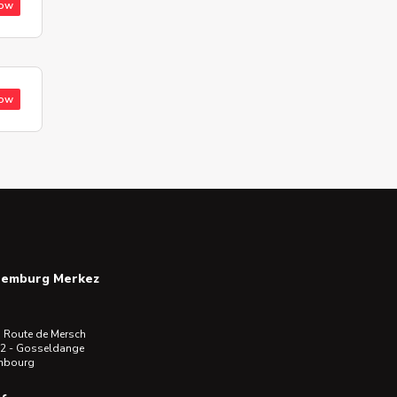
low
low
semburg Merkez
 Route de Mersch
2 - Gosseldange
mbourg