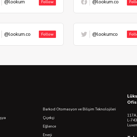
@lookum
@lookum.co
Follow
Fol
@lookum.co
@lookumco
Follow
Fol
Lük
Ofis
Barkod Otomasyon ve Bilişim Teknolojileri
117A,
Eşya
Çiçekçi
L-743
Luxe
Eğlence
Enerji