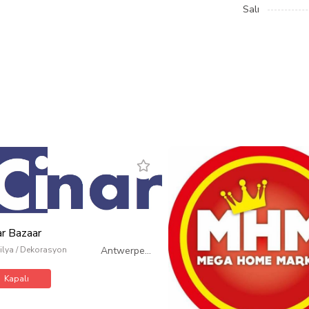
Salı
ar Bazaar
lya / Dekorasyon
Antwerpen
/
Belçika
Kapalı