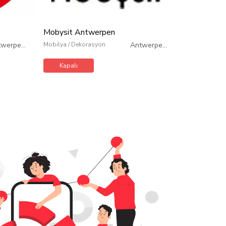
Mobilya / Dek
Kapalı
Mobysit Antwerpen
twerpen
/
Mobilya / Dekorasyon
Antwerpen
/
Belçika
Belçika
Kapalı