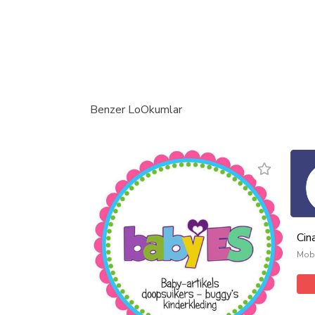
Benzer LoOkumlar
Cin
Mobi