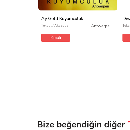
Ay Gold Kuyumculuk
Div
Tekstil / Aksesuar
Antwerpen
/
Teks
Belçika
Kapalı
Bize beğendiğin diğer