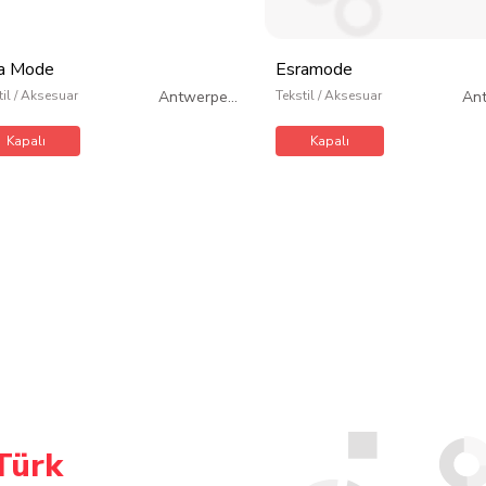
a Mode
Esramode
til / Aksesuar
Antwerpen
/
Tekstil / Aksesuar
An
Belçika
Kapalı
Kapalı
Türk