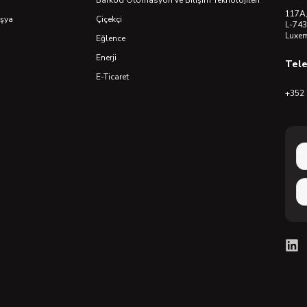
Barkod Otomasyon ve Bilişim Teknolojileri
117A,
Eşya
Çiçekçi
L-743
Luxe
Eğlence
Enerji
Tel
E-Ticaret
+352 