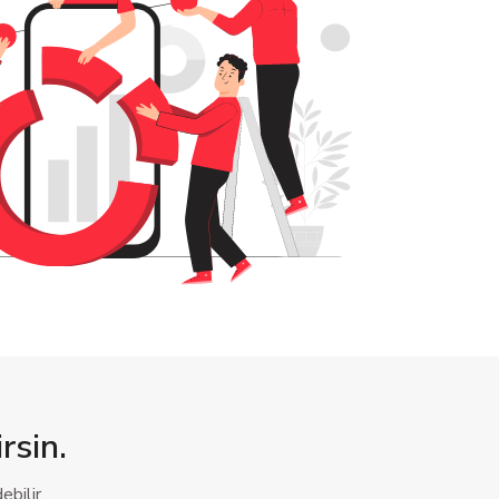
rsin.
bilir,