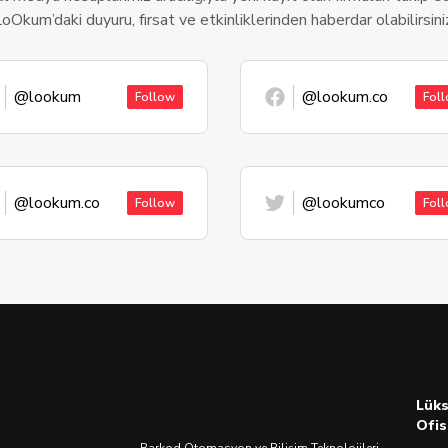
oOkum’daki duyuru, fırsat ve etkinliklerinden haberdar olabilirsini
@lookum
@lookum.co
Follow
Fol
@lookum.co
@lookumco
Follow
Fol
Lük
Ofis