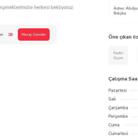
eçeneklerimizle herkesi bekliyoruz.
Adres:
Abdijs
Belçika
ın
Mesaj Gönder
Öne çıkan öz
Kadın
Giyim
Çalışma Saat
Pazartesi
Salı
Çarşamba
Perşembe
Cuma
Cumartesi