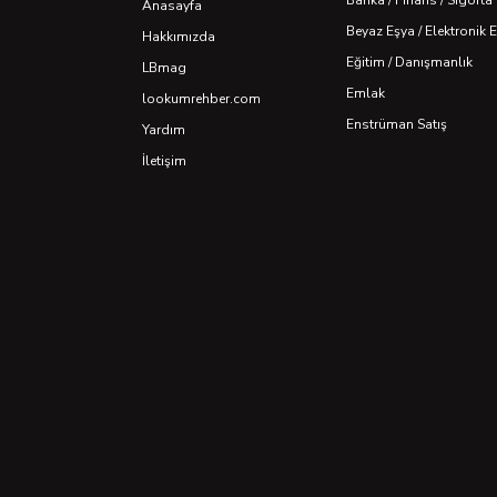
Banka / Finans / Sigorta
Anasayfa
Beyaz Eşya / Elektronik 
Hakkımızda
Eğitim / Danışmanlık
LBmag
Emlak
lookumrehber.com
Enstrüman Satış
Yardım
İletişim