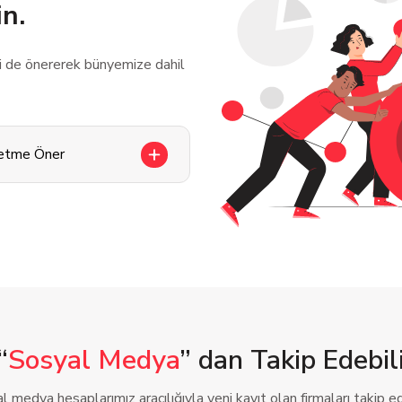
in.
zi de önererek bünyemize dahil
letme Öner
“
Sosyal Medya
” dan Takip Edebili
l medya hesaplarımız aracılığıyla yeni kayıt olan firmaları takip ede