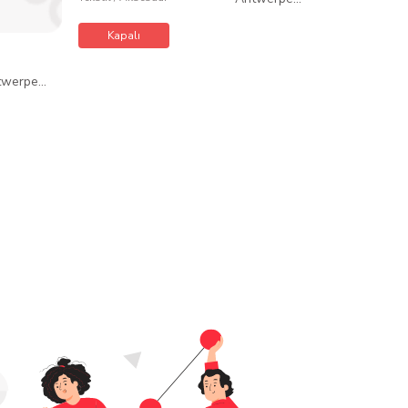
Belçika
Kapalı
Mina Diama
twerpen
/
Tekstil / Akses
Belçika
Kapalı