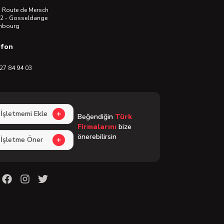
 Route de Mersch
2 - Gosseldange
mbourg
efon
27 84 94 03
İşletmemi Ekle
Beğendiğin
Türk
Firmalarını
bize
önerebilirsin
İşletme Öner